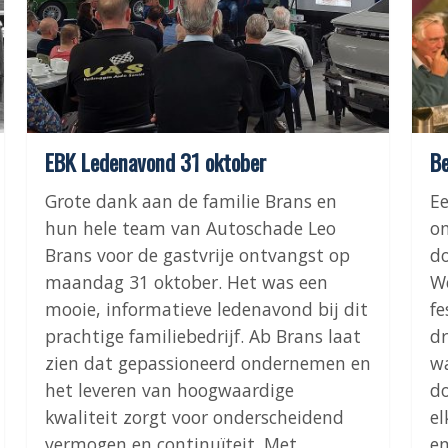
EBK Ledenavond 31 oktober
Be
Grote dank aan de familie Brans en
E
hun hele team van Autoschade Leo
on
Brans voor de gastvrije ontvangst op
do
maandag 31 oktober. Het was een
W
mooie, informatieve ledenavond bij dit
fe
prachtige familiebedrijf. Ab Brans laat
dr
zien dat gepassioneerd ondernemen en
wa
het leveren van hoogwaardige
do
kwaliteit zorgt voor onderscheidend
el
vermogen en continuïteit. Met
en