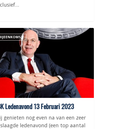
clusief…
BIJEENKOMST
enavond
uari
3
K Ledenavond 13 Februari 2023
j genieten nog even na van een zeer
slaagde ledenavond (een top aantal