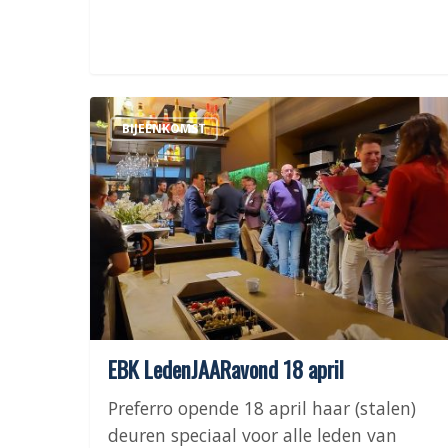
EBK
BIJEENKOMST
LedenJAARavond
18
april
EBK LedenJAARavond 18 april
Preferro opende 18 april haar (stalen)
deuren speciaal voor alle leden van