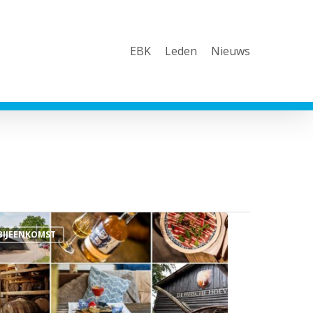
EBK
Leden
Nieuws
BIJEENKOMST
nfeestdag
tember