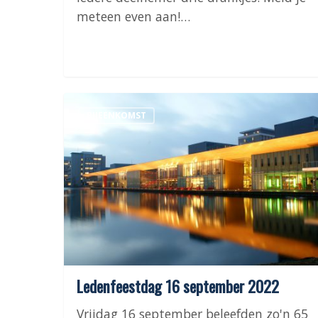
meteen even aan!…
Ledenfeestdag
BIJEENKOMST
16
september
2022
Ledenfeestdag 16 september 2022
Vrijdag 16 september beleefden zo'n 65