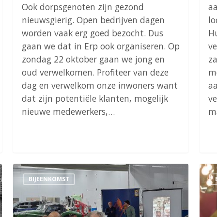
Ook dorpsgenoten zijn gezond
aa
nieuwsgierig. Open bedrijven dagen
lo
worden vaak erg goed bezocht. Dus
Hu
gaan we dat in Erp ook organiseren. Op
v
zondag 22 oktober gaan we jong en
z
oud verwelkomen. Profiteer van deze
me
dag en verwelkom onze inwoners want
aa
dat zijn potentiële klanten, mogelijk
ve
nieuwe medewerkers,…
m
EBK
Beho
BIJEENKOMST
Ledenavond
31
oktober