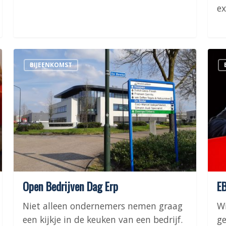
ex
Open
EBK
BIJEENKOMST
Bedrijven
Led
Dag
13
Erp
Febr
202
Open Bedrijven Dag Erp
EB
Niet alleen ondernemers nemen graag
Wi
een kijkje in de keuken van een bedrijf.
ge