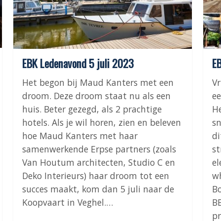
EBK Ledenavond 5 juli 2023
EB
Het begon bij Maud Kanters met een
V
droom. Deze droom staat nu als een
ee
huis. Beter gezegd, als 2 prachtige
He
hotels. Als je wil horen, zien en beleven
sn
hoe Maud Kanters met haar
di
samenwerkende Erpse partners (zoals
st
Van Houtum architecten, Studio C en
el
Deko Interieurs) haar droom tot een
wh
succes maakt, kom dan 5 juli naar de
Bo
Koopvaart in Veghel.…
BB
pr