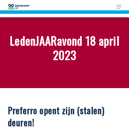
Skip
Men
to
main
content
LedenJAARavond 18 april
2023
Preferro opent zijn (stalen)
deuren!