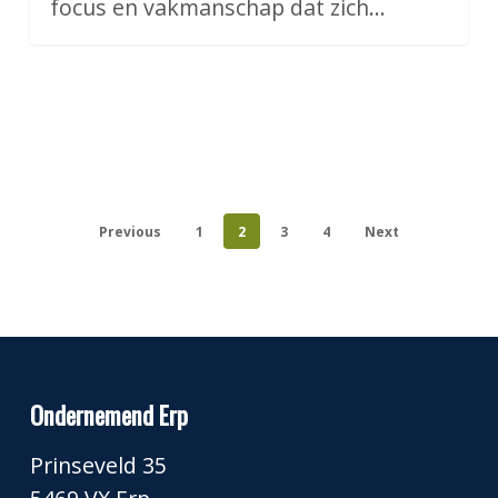
focus en vakmanschap dat zich…
Previous
1
2
3
4
Next
Ondernemend Erp
Prinseveld 35