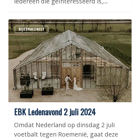
iedereen die geïnteresseerd is,…
EBK
BIJEENKOMST
Ledenavond
2
juli
2024
EBK Ledenavond 2 juli 2024
Omdat Nederland op dinsdag 2 juli
voetbalt tegen Roemenië, gaat deze