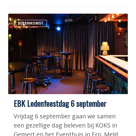
EBK
BIJEENKOMST
Ledenfeestdag
6
september
EBK Ledenfeestdag 6 september
Vrijdag 6 september gaan we samen
een gezellige dag beleven bij KOKS in
Gemert en het Eventhuis in Erp. Meld