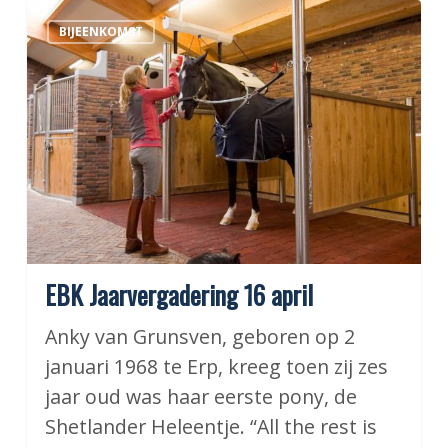
EBK
BIJEENKOMST
Jaarvergadering
16
april
EBK Jaarvergadering 16 april
Anky van Grunsven, geboren op 2
januari 1968 te Erp, kreeg toen zij zes
jaar oud was haar eerste pony, de
Shetlander Heleentje. “All the rest is