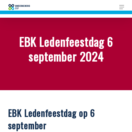
Skip
Men
to
main
content
EBK Ledenfeestdag 6
september 2024
EBK Ledenfeestdag op 6
september