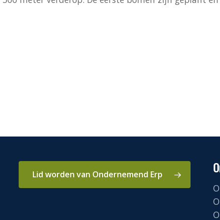
O
Lid worden van Ondernemend Erp
O
O
O