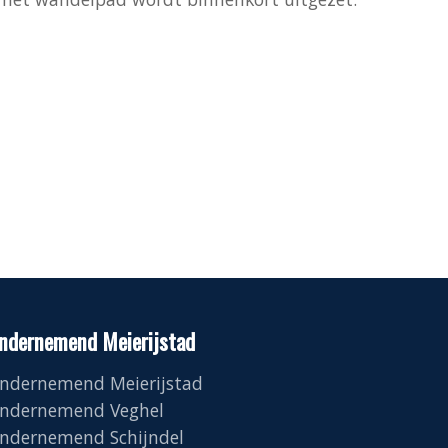
ndernemend Meierijstad
ndernemend Meierijstad
ndernemend Veghel
ndernemend Schijndel