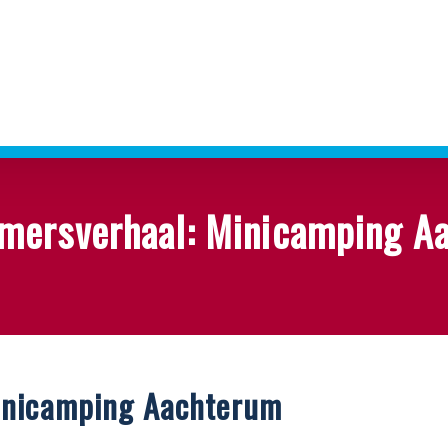
mersverhaal: Minicamping A
inicamping Aachterum