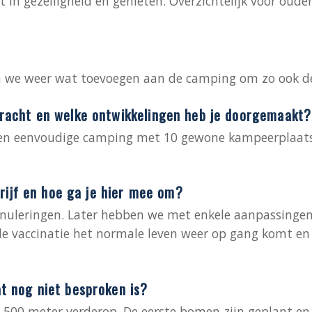
in gezelligheid en genieten. Overzichtelijk voor ouder
nen we weer wat toevoegen aan de camping om zo ook de
acht en welke ontwikkelingen heb je doorgemaakt?
n eenvoudige camping met 10 gewone kampeerplaatsen
rijf en hoe ga je hier mee om?
annuleringen. Later hebben we met enkele aanpassinge
e vaccinatie het normale leven weer op gang komt en d
 nog niet besproken is?
s 500 meter verderop. De eerste bomen zijn geplant e