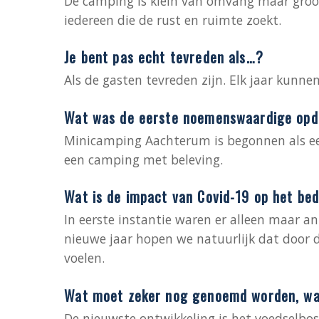
De camping is klein van omvang maar groot 
iedereen die de rust en ruimte zoekt.
Je bent pas echt tevreden als…?
Als de gasten tevreden zijn. Elk jaar kun
Wat was de eerste noemenswaardige opdr
Minicamping Aachterum is begonnen als ee
een camping met beleving.
Wat is de impact van Covid-19 op het bed
In eerste instantie waren er alleen maar 
nieuwe jaar hopen we natuurlijk dat door d
voelen.
Wat moet zeker nog genoemd worden, wat
De nieuwste ontwikkeling is het voedselbo