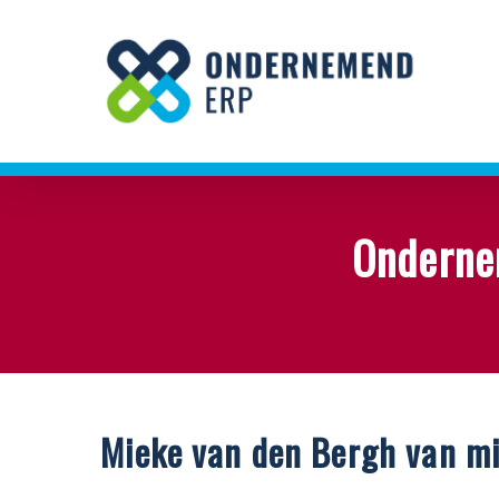
Skip
to
main
content
Onderne
Mieke van den Bergh van m