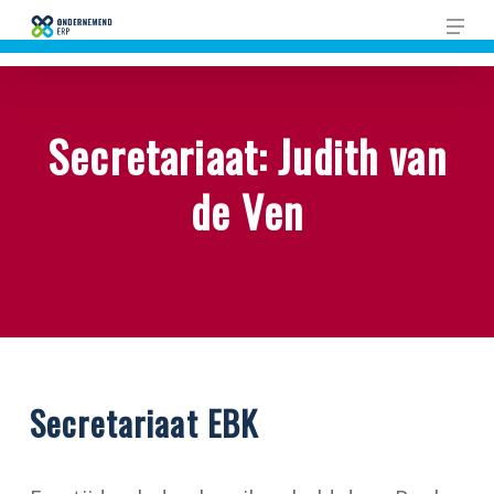
Skip
Men
to
main
content
Secretariaat: Judith van
de Ven
Secretariaat EBK