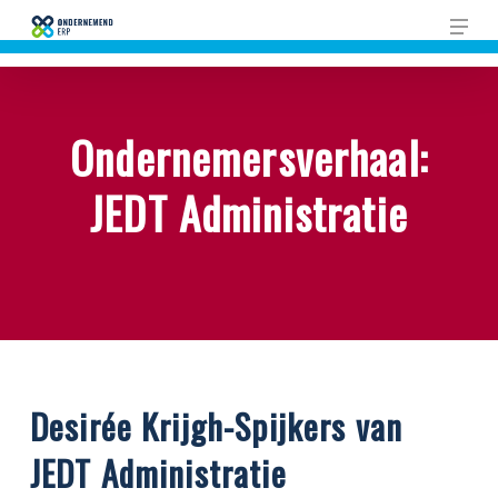
Skip
Men
to
main
content
Ondernemersverhaal:
JEDT Administratie
Desirée Krijgh-Spijkers van
JEDT Administratie