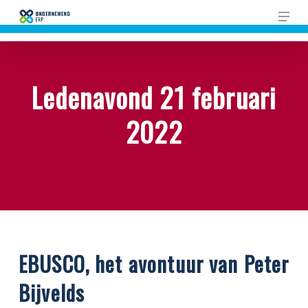
Skip
Men
to
main
content
Ledenavond 21 februari
2022
EBUSCO, het avontuur van Peter
Bijvelds