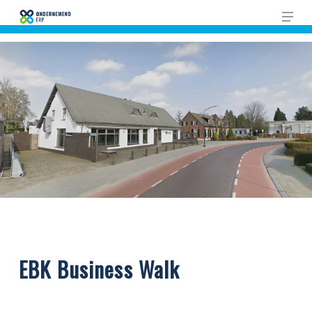
Skip
Men
to
main
content
EBK Business Walk