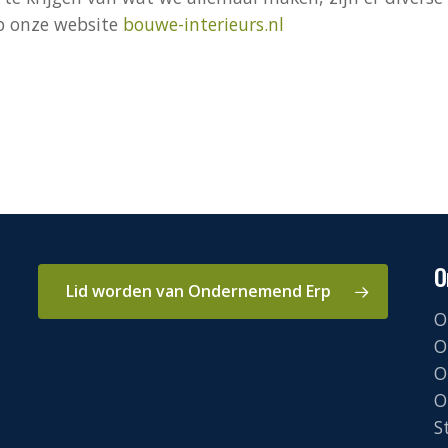
op onze website
bouwe-interieurs.nl
O
Lid worden van Ondernemend Erp
O
O
O
O
S