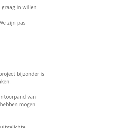
 graag in willen
We zijn pas
roject bijzonder is
aken.
kantoorpand van
it hebben mogen
uitgelichte