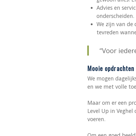
Advies en servi
onderscheiden.
We zijn van de 
tevreden wannee
“Voor ieder
Mooie opdrachten
We mogen dagelijks
en we met volle to
Maar om er een pro
Level Up in Veghel
voeren.
Om een goed beeld t