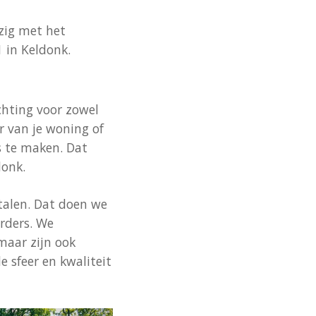
ezig met het
 in Keldonk.
chting voor zowel
er van je woning of
es te maken. Dat
donk.
stalen. Dat doen we
erders. We
maar zijn ook
e sfeer en kwaliteit