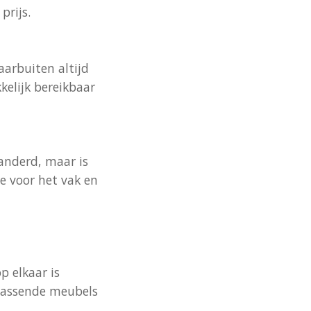
prijs.
arbuiten altijd
kkelijk bereikbaar
randerd, maar is
de voor het vak en
p elkaar is
jpassende meubels